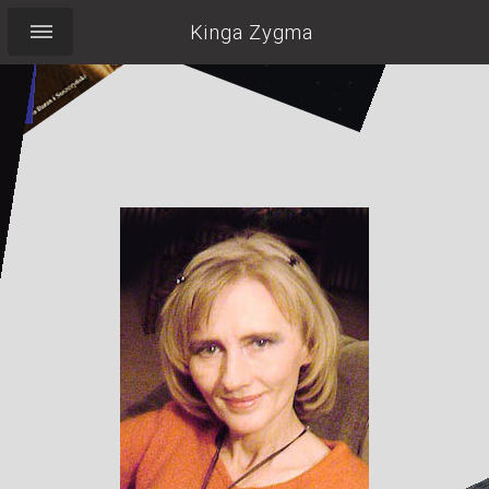
Kinga Zygma
Pocieszyć Labradorkę,
wypić herbatę,
pilnować torebki,
nie zapomnieć o
uśmiechu...