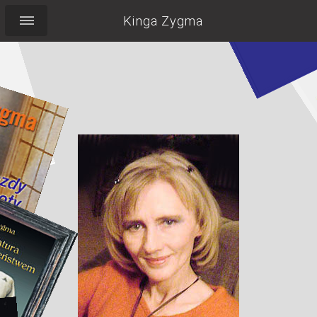
Kinga Zygma
Pocieszyć Labradorkę,
wypić herbatę,
pilnować torebki,
nie zapomnieć o
uśmiechu...