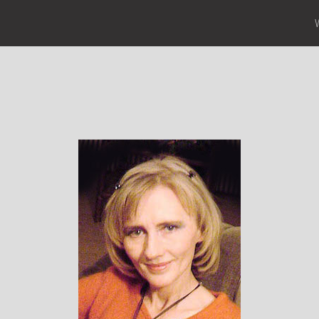
Pocieszyć Labradorkę,
wypić herbatę,
pilnować torebki,
nie zapomnieć o
uśmiechu...