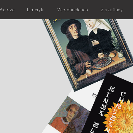
Wiersze
Limeryki
Verschiedenes
Z szuflady