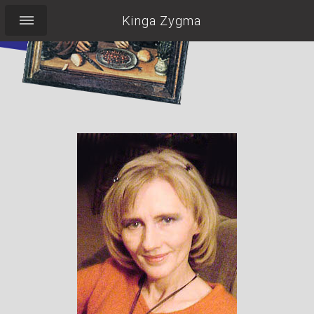
Kinga Zygma
Pocieszyć Labradorkę,
wypić herbatę,
pilnować torebki,
nie zapomnieć o
uśmiechu...