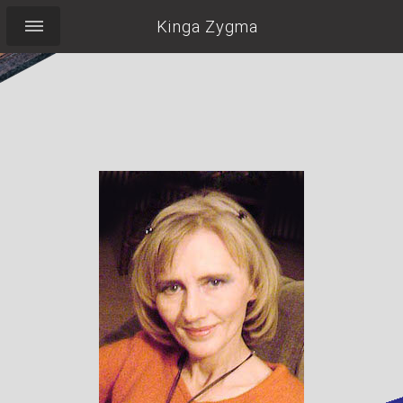
Kinga Zygma
Pocieszyć Labradorkę,
wypić herbatę,
pilnować torebki,
nie zapomnieć o
uśmiechu...