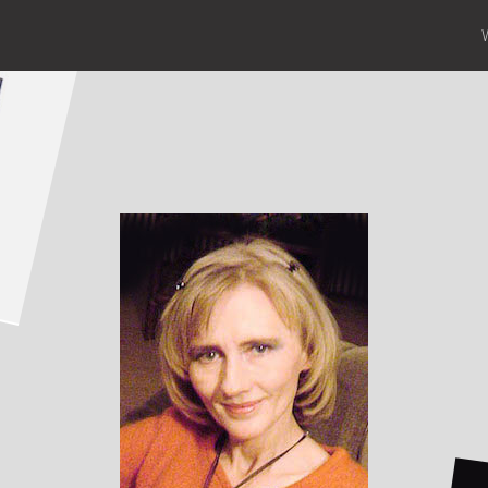
Pocieszyć Labradorkę,
wypić herbatę,
pilnować torebki,
nie zapomnieć o
uśmiechu...