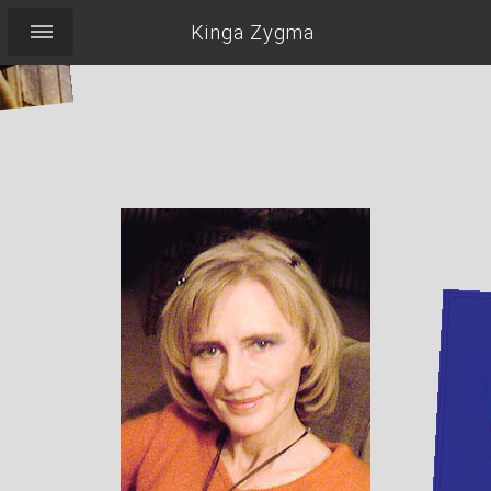
Kinga Zygma
Pocieszyć Labradorkę,
wypić herbatę,
pilnować torebki,
nie zapomnieć o
uśmiechu...