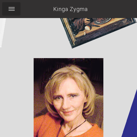
Kinga Zygma
Pocieszyć Labradorkę,
wypić herbatę,
pilnować torebki,
nie zapomnieć o
uśmiechu...