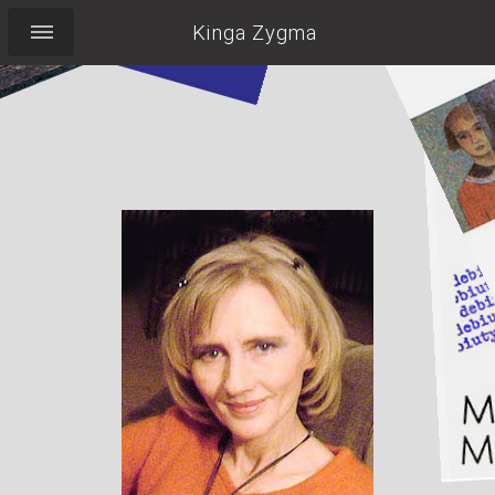
Kinga Zygma
Pocieszyć Labradorkę,
wypić herbatę,
pilnować torebki,
nie zapomnieć o
uśmiechu...