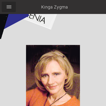
Kinga Zygma
Pocieszyć Labradorkę,
wypić herbatę,
pilnować torebki,
nie zapomnieć o
uśmiechu...