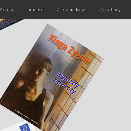
Wiersze
Limeryki
Verschiedenes
Z szuflady