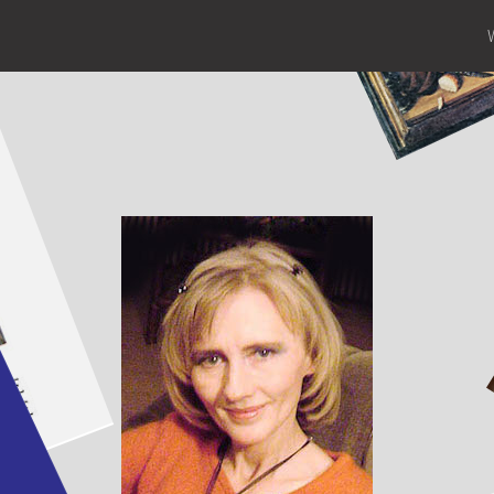
Pocieszyć Labradorkę,
wypić herbatę,
pilnować torebki,
nie zapomnieć o
uśmiechu...