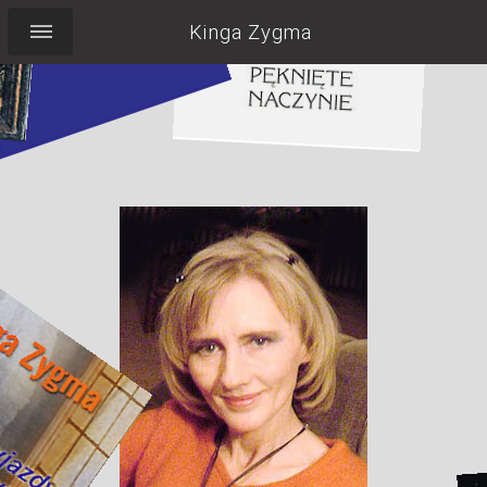
Kinga Zygma
Pocieszyć Labradorkę,
wypić herbatę,
pilnować torebki,
nie zapomnieć o
uśmiechu...