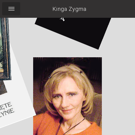
Kinga Zygma
Pocieszyć Labradorkę,
wypić herbatę,
pilnować torebki,
nie zapomnieć o
uśmiechu...